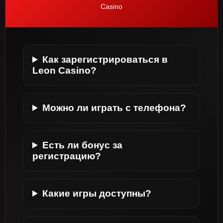
Casino
Как зарегистрироваться в
Leon Casino?
Можно ли играть с телефона?
Есть ли бонус за
регистрацию?
Какие игры доступны?