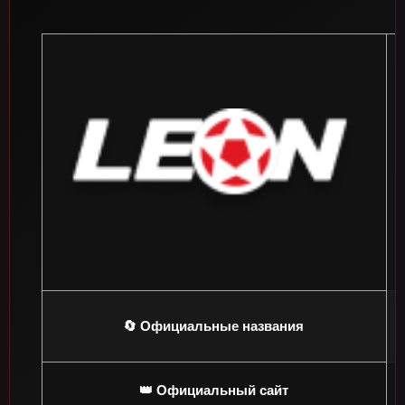
🔄 Официальные названия
👑 Официальный сайт