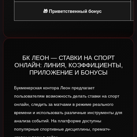
🎁 Приветственный бонус
БК ЛЕОН — СТАВКИ НА СПОРТ
ОНЛАЙН: ЛИНИЯ, КОЭФФИЦИЕНТЫ,
ПРИЛОЖЕНИЕ И БОНУСЫ
Букмекерская контора Леон предлагает
пользователям возможность делать ставки на спорт
онлайн, следить за матчами в режиме реального
времени и использовать различные инструменты для
анализа событий. На платформе доступны
популярные спортивные дисциплины, прематч-