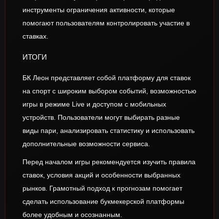
инструменты ограничения активности, которые
помогают пользователям контролировать участие в
ставках.
ИТОГИ
БК Леон представляет собой платформу для ставок
на спорт с широким выбором событий, возможностью
игры в режиме Live и доступом с мобильных
устройств. Пользователи могут выбирать разные
виды пари, анализировать статистику и использовать
дополнительные возможности сервиса.
Перед началом игры рекомендуется изучить правила
ставок, условия акций и особенности выбранных
рынков. Грамотный подход к прогнозам помогает
сделать использование букмекерской платформы
более удобным и осознанным.