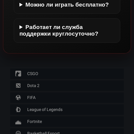
Можно ли играть бесплатно?
Работает ли служба
поддержки круглосуточно?
CSGO
Dota 2
FIFA
League of Legends
Fortnite
Basketball Esport